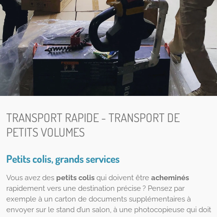
TRANSPORT RAPIDE - TRANSPORT DE
PETITS VOLUMES
Petits colis, grands services
Vous avez des
petits colis
qui doivent être
acheminés
rapidement vers une destination précise ? Pensez par
exemple à un carton de documents supplémentaires à
envoyer sur le stand d’un salon, à une photocopieuse qui doit