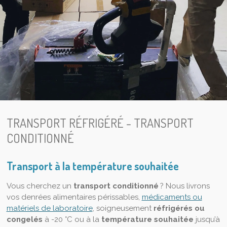
TRANSPORT RÉFRIGÉRÉ - TRANSPORT
CONDITIONNÉ
Transport à la température souhaitée
Vous cherchez un
transport conditionné
? Nous livrons
vos denrées alimentaires périssables,
médicaments ou
matériels de laboratoire
, soigneusement
réfrigérés ou
congelés
à -20 °C ou à la
température souhaitée
jusqu’à